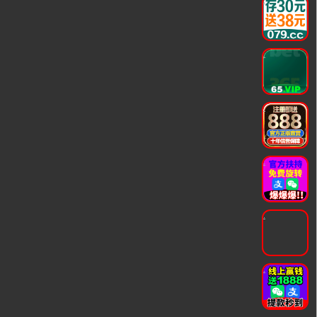
.
.
.
.
.
.