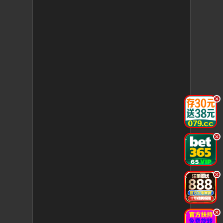
.
.
.
.