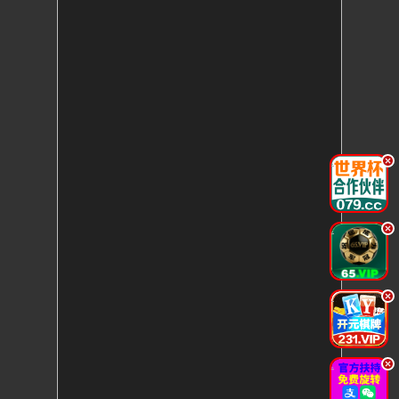
.
.
.
.