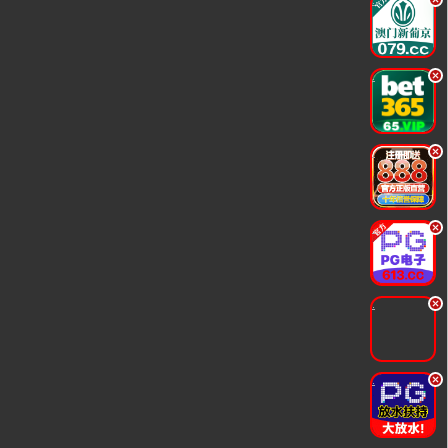
.
.
.
.
.
.